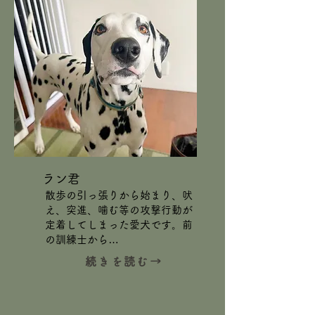
ラン君
​散歩の引っ張りから始まり、吠
え、突進、噛む等の攻撃行動が
定着してしまった愛犬です。前
の訓練士から…
続きを読む→