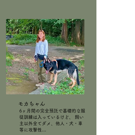
モカちゃん
6ヶ月間の完全預託で基礎的な服
従訓練は入っているけど、
飼い
主以外全てダメ、他人・犬・車
等に攻撃性…