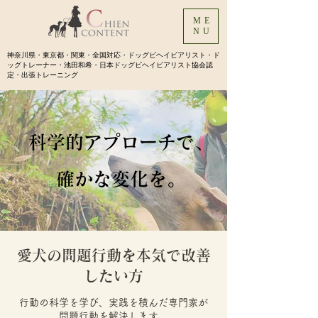
ME
NU
神奈川県・東京都・関東・全国対応・ドッグビヘイビアリスト・ド
ッグトレーナー・池田和希・日本ドッグビヘイビアリスト協会認
定・出張トレーニング
科学的アプローチで、
確かな変化を。
​愛犬の問題行動を本気で改善
したい方
行動の科学を学び、実践を積んだ専門家が
​問題行動を解決します。